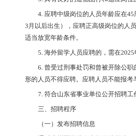
4.
应聘中级岗位的人员年龄应在
45
3
月以后出生）
，
应聘
正高
级岗位的人
适当放宽年龄条件。
5. 海外留学人员应聘的，需在202
5
6
.
曾受过刑事处罚和曾被开除公职
形的人员不得应聘。应聘人员不能报考
7.
符合山东省事业单位公开招聘工
三
、
招聘程序
（一）
发布招聘信息