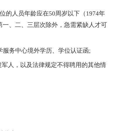
位的人员年龄应在
50
周岁以下（
19
74
年
第
一
、
二
、
三
层次除外
，急需紧缺人才可
学服务中心境外学历、学位认证函
;
役军人，以及法律规定不得聘用的其他情