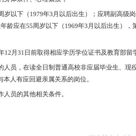
周岁以下（
19
79
年
3
月以后出生）
；
应聘
副高
级岗
员年龄应在
5
5
周岁以下（
19
69
年
3
月以后出生）
，
年
12
月
31日前取得相应学历学位证书及教育部留
的人员，在读全日制普通高校非应届毕业生、现
与本人有应回避亲属关系的岗位。
作人员的其他相关条件。